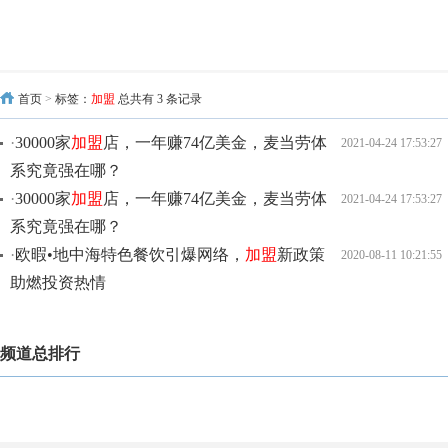
首页
>
标签：
加盟
总共有 3 条记录
·
30000家
加盟
店，一年赚74亿美金，麦当劳体
2021-04-24 17:53:27
系究竟强在哪？
·
30000家
加盟
店，一年赚74亿美金，麦当劳体
2021-04-24 17:53:27
系究竟强在哪？
·
欧暇•地中海特色餐饮引爆网络，
加盟
新政策
2020-08-11 10:21:55
助燃投资热情
频道总排行