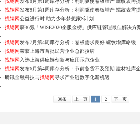
·
找钢网
发布8月第1周库存分析：利润驱使卷板增产 螺纹表需
·
找钢网
发布8月第1周库存分析：利润驱使卷板增产 螺纹表需
·
找钢网
公益进行时 助力少年梦想家S计划
·
找钢网
获36氪「WISE2020企服金榜」供应链管理最佳解决方
·
找钢网
发布7月第4周库存分析：卷板需求良好 螺纹增库略缓
·
找钢网
荣获上海市首批民营企业总部授牌
·
找钢网
入选上海供应链创新与应用示范企业
·
找钢网
发布6月第4周库存分析：节前备货不及预期 建材社库
·
腾讯金融科技与
找钢网
寻求产业链数字化新机遇
30条
上一页
1
2
下一页