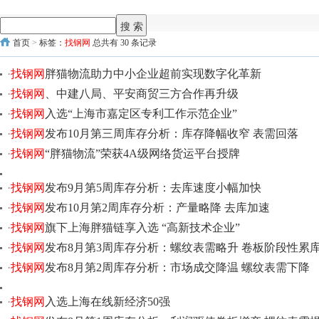
首页
>
标签：
找钢网
总共有 30 条记录
·
找钢网
胖猫物流助力中小企业超前实现数字化革新
·
找钢网
、中建八局、平安商贸三方合作再升级
·
找钢网
入选“上海市嘉定区专利工作示范企业”
·
找钢网
发布10月第三周库存分析：库存降幅收窄 表需回落
·
找钢网
“胖猫物流”荣获4A级网络货运平台授牌
·
找钢网
发布9月第5周库存分析：去库速度小幅加快
·
找钢网
发布10月第2周库存分析：产量略降 去库加速
·
找钢网
旗下上海胖猫链享入选 “高新技术企业”
·
找钢网
发布8月第3周库存分析：螺纹表需略升 卷板阶段性累
·
找钢网
发布8月第2周库存分析：市场成交降温 螺纹表需下降
·
找钢网
入选上海在线新经济50强